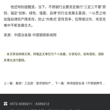
他还特别提醒道，当下，不锈钢行业要坚定推行“三定三不要”原
则，锚定“创新、绿色、强基、自律”的行业发展主基调，一以贯之地
加强自律控产降库存，防止“内卷式”恶性竞争，在爬坡过坎、攻坚克
难中不断发展壮大。
来源：中国冶金报-中国钢铁新闻网
本文转自网络文章，转载此文章仅为个人收藏，分享知识，如有侵权，请联
系博主
进行删除。
上一篇：
重磅！工信部：暂停钢铁产能置换
下一篇：
两项国家标准《不锈钢牌号及化学成分》和《奥氏体-铁素体（双相
0572-8389211 ; 8389212