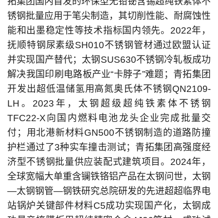
拓集团国内首发的环保型无铅铋含锡超纯铁素体不
锈钢批量应用于笔尖制造，其切削性能、耐腐蚀性
能和出墨稳定性等技术指标国内领先。2022年，
抚顺特钢尿素级SH010不锈钢管材通过欧盟认证
并实现国产替代；太钢SUS630不锈钢冷轧板成功
解决我国印刷电路板产业“卡脖子”难题；青拓集团
开发出超低温储氢用高氮奥氏体不锈钢QN2109-
LH。2023年，太钢超级超纯铁素体不锈钢
TFC22-X向国内燃料电池龙头企业完成批量交
付；用北港新材料GN500不锈钢制造的道路防撞
护栏通过了3种实车撞击测试；青拓集团高强度经
济型不锈钢批量供应装配式建筑项目。2024年，
全球宽幅大单重含镧铁铬铝产品在太钢问世，太钢
—太钢钢管—钢铁研究总院研发的先进超超临界电
站锅炉关键部件材料C5成功实现国产化，太钢成