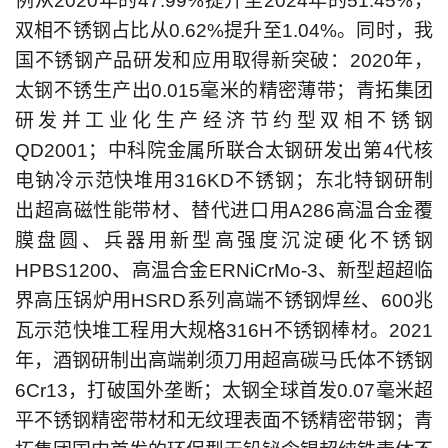
例从2020年的47.99%提升至2024年的51.45%，
双相不锈钢占比从0.62%提升至1.04%。同时，我
国不锈钢产品研发和应用取得新突破：2020年，
太钢不锈生产出0.015毫米的精密薄带；青拓集团
研发并工业化生产经济节约型双相不锈钢
QD2001；中科院金属所联合太钢研发出第4代核
电钠冷示范快堆用316KD不锈钢；东北特钢研制
出超高磁性能带材、替代进口用A286高温合金覆
膜盘圆、兵器用新型高强度沉淀硬化不锈钢
HPBS1200、高温合金ERNiCrMo-3、新型超超临
界高压锅炉用HSRD系列高端不锈钢焊丝、600兆
瓦示范快堆工程用大规格316H不锈钢棒材。2021
年，酒钢研制出高端剃须刀用超高碳马氏体不锈钢
6Cr13，打破国外垄断；太钢全球首发0.07毫米超
平不锈钢精密带材和无纹理表面不锈精密带钢；青