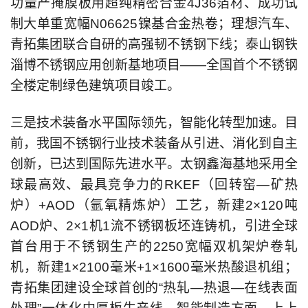
功量产掩膜板用超纯精密合金4J36箔材、成功试
制大单重宽幅N06625镍基合金热卷；理想汽车、
青拓集团联合自研的高强韧不锈钢下线；泰山钢铁
淄博不锈钢应用创新基地项目——全国首个不锈钢
全楼定制绿色建筑项目竣工。
三是技术装备水平国际领先，智能化转型加速。目
前，我国不锈钢行业技术装备从引进、消化到自主
创新，已达到国际先进水平。太钢鑫海基地采用全
球最高效、最具竞争力的RKEF（回转窑—矿热
炉）+AOD（氩氧精炼炉）工艺，新建2×120吨
AOD炉、2×1机1流不锈钢板坯连铸机，引进全球
首台用于不锈钢生产的2250宽幅双机架炉卷轧
机，新建1×2100毫米+1×1600毫米热酸退机组；
青拓集团建设全球首创的“热轧—热退—在线表面